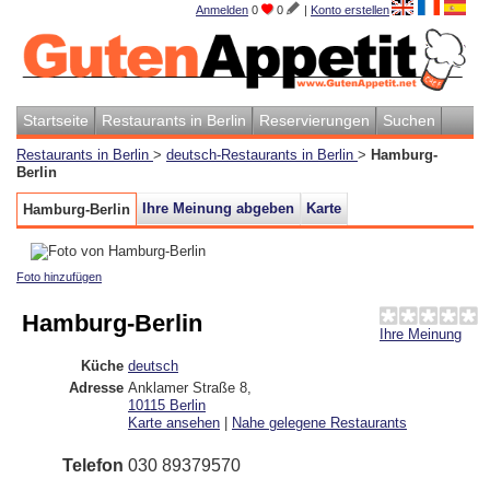
Anmelden
0
0
|
Konto erstellen
Startseite
Restaurants in Berlin
Reservierungen
Suchen
Restaurants in Berlin
>
deutsch-Restaurants in Berlin
>
Hamburg-
Berlin
Ihre Meinung abgeben
Karte
Hamburg-Berlin
Foto hinzufügen
Hamburg-Berlin
Ihre Meinung
Küche
deutsch
Adresse
Anklamer Straße 8
,
10115
Berlin
Karte ansehen
|
Nahe gelegene Restaurants
Telefon
030 89379570