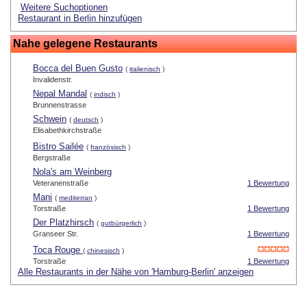
Weitere Suchoptionen
Restaurant in Berlin hinzufügen
Nahe gelegene Restaurants
Bocca del Buen Gusto
(
italienisch
)
Invalidenstr.
Nepal Mandal
(
indisch
)
Brunnenstrasse
Schwein
(
deutsch
)
Elisabethkirchstraße
Bistro Sailée
(
französisch
)
Bergstraße
Nola's am Weinberg
Veteranenstraße
1 Bewertung
Mani
(
mediterran
)
Torstraße
1 Bewertung
Der Platzhirsch
(
gutbürgerlich
)
Granseer Str.
1 Bewertung
Toca Rouge
(
chinesisch
)
Torstraße
1 Bewertung
Alle Restaurants in der Nähe von 'Hamburg-Berlin' anzeigen