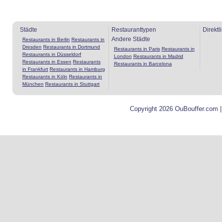
Städte
Restauranttypen
Direktl
Andere Städte
Restaurants in Berlin
Restaurants in
Dresden
Restaurants in Dortmund
Restaurants in Paris
Restaurants in
Restaurants in Düsseldorf
London
Restaurants in Madrid
Restaurants in Essen
Restaurants
Restaurants in Barcelona
in Frankfurt
Restaurants in Hamburg
Restaurants in Köln
Restaurants in
München
Restaurants in Stuttgart
Copyright 2026 OuBouffer.com 