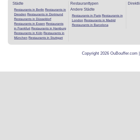
Städte
Restauranttypen
Direktl
Andere Städte
Restaurants in Berlin
Restaurants in
Dresden
Restaurants in Dortmund
Restaurants in Paris
Restaurants in
Restaurants in Düsseldorf
London
Restaurants in Madrid
Restaurants in Essen
Restaurants
Restaurants in Barcelona
in Frankfurt
Restaurants in Hamburg
Restaurants in Köln
Restaurants in
München
Restaurants in Stuttgart
Copyright 2026 OuBouffer.com 