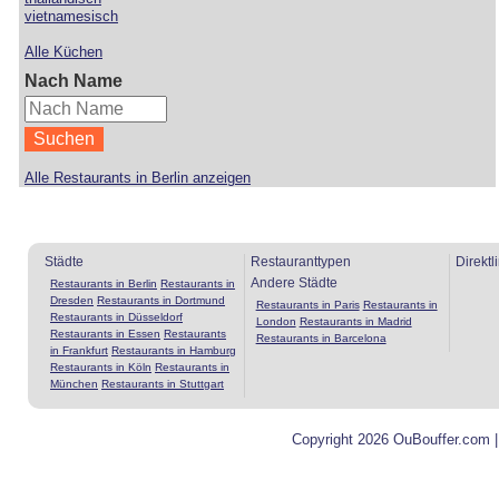
vietnamesisch
Alle Küchen
Nach Name
Alle Restaurants in Berlin anzeigen
Städte
Restauranttypen
Direktl
Andere Städte
Restaurants in Berlin
Restaurants in
Dresden
Restaurants in Dortmund
Restaurants in Paris
Restaurants in
Restaurants in Düsseldorf
London
Restaurants in Madrid
Restaurants in Essen
Restaurants
Restaurants in Barcelona
in Frankfurt
Restaurants in Hamburg
Restaurants in Köln
Restaurants in
München
Restaurants in Stuttgart
Copyright 2026 OuBouffer.com 