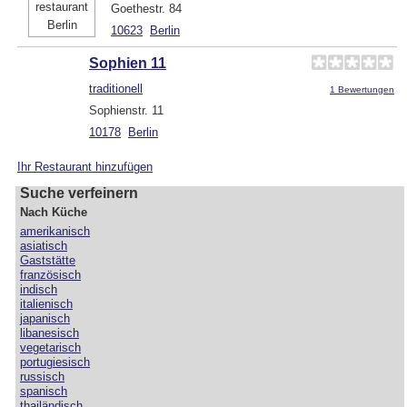
Goethestr. 84
10623
Berlin
Sophien 11
traditionell
1 Bewertungen
Sophienstr. 11
10178
Berlin
Ihr Restaurant hinzufügen
Suche verfeinern
Nach Küche
amerikanisch
asiatisch
Gaststätte
französisch
indisch
italienisch
japanisch
libanesisch
vegetarisch
portugiesisch
russisch
spanisch
thailändisch