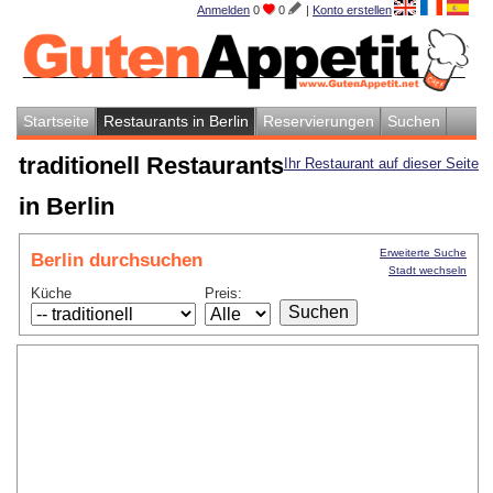
Anmelden
0
0
|
Konto erstellen
Startseite
Restaurants in Berlin
Reservierungen
Suchen
traditionell Restaurants
Ihr Restaurant auf dieser Seite
in Berlin
Erweiterte Suche
Berlin durchsuchen
Stadt wechseln
Küche
Preis: